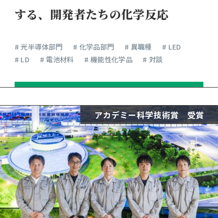
する、開発者たちの化学反応
# 光半導体部門
# 化学品部門
# 異職種
# LED
# LD
# 電池材料
# 機能性化学品
# 対談
アカデミー科学技術賞 受賞