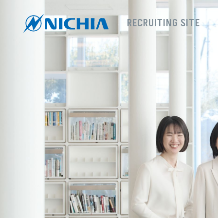
RECRUITING SITE
採用サイトTOP
新卒採用 TO
募集要項
説明
MY PAGE / ENTRY
イン
コ
ス
高卒採用
EN