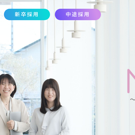
新卒採用
中途採用
P
会スケジュール
説明会スケジュール
ターンシップ
ENTRY
MY PAGE
ース紹介
ケジュール
TRY
C