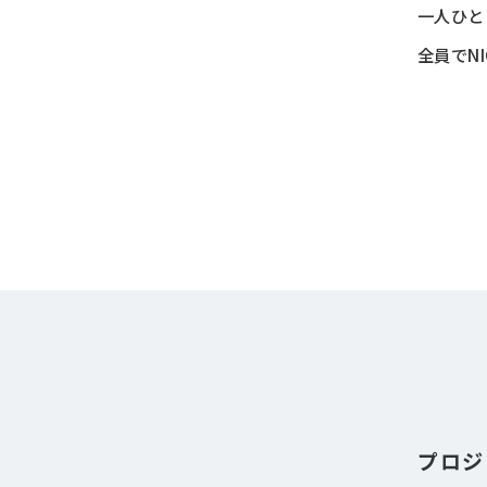
一人ひと
全員でN
プロジ