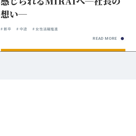
感じられるMIRAIへ─社長の
想い─
# 新卒
# 中途
# 女性活躍推進
READ MORE