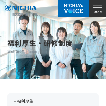
RECRUITING SITE
福利厚生・研修制度
Welfare / Training
拠点の暮らし
– 福利厚生