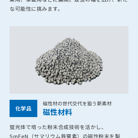
な可能性に挑みます。
磁性材の世代交代を狙う新素材
化学品
磁性材料
蛍光体で培った粉末合成技術を活かし、
SmFeN（サマリウム鉄窒素）の磁性粉末を製