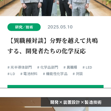
2025.05.10
研究／技術
【異職種対談】分野を越えて共鳴
する、開発者たちの化学反応
# 光半導体部門
# 化学品部門
# 異職種
# LED
# LD
# 電池材料
# 機能性化学品
# 対談
開発×装置設計×製造技術