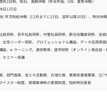
週休2日制、祝日、長期休暇（年末年始、GW、夏季休暇）
休日125日
他/ 年次有給休暇（12月までに15日、翌年以降20日）、特別休
社員研修、若手社員研修、中堅社員研修、新任役職者研修、役員
、女性リーダー研修、プロフェッショナル講座、データ活用実践
講座、e-ラーニング、通信教育、語学研修（オンライン英会話・韓
、セミナー受講
賞、部門長賞、省エネ活動賞、合理化賞、業務改善提案賞、QC
マイスター制度、資格取得時の褒賞制度、知財特別表彰