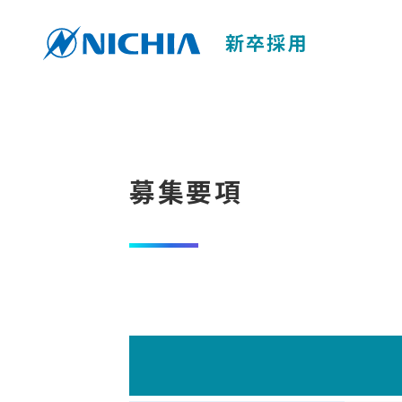
新卒採用
採用サイトTOP
新卒採用 TO
募集要項
説明
MY PAGE / ENTRY
イン
コ
募集要項
ス
高卒採用
EN