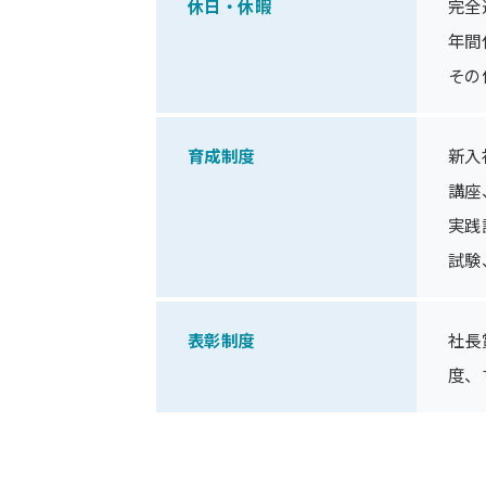
休日・休暇
完全
年間
その
育成制度
新入
講座
実践
試験
表彰制度
社長
度、