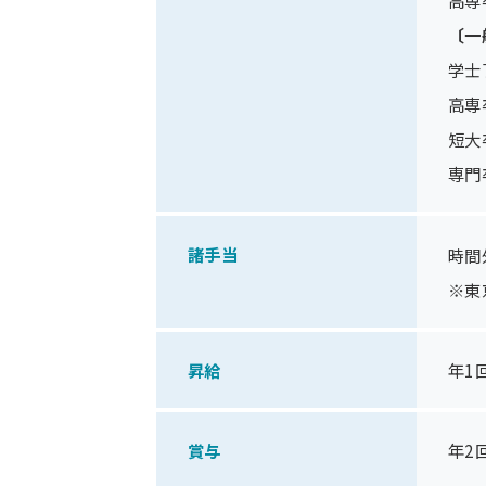
〔一
学士
高専
短大卒
専門
諸手当
時間
※東
昇給
年1
賞与
年2回