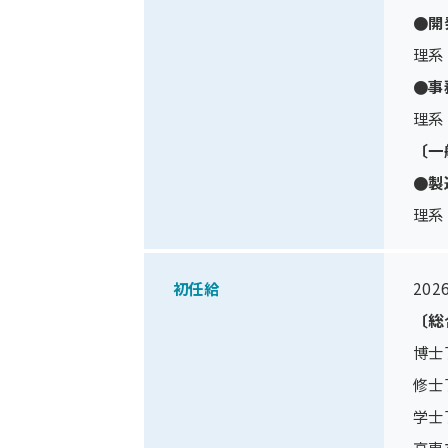
●開
理系
●事
理系
〔一
●製
理系
初任給
20
〔総
博士了
修士了
学士
高専