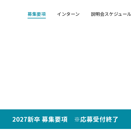
募集要項
インターン
説明会スケジュー
P
会スケジュール
説明会スケジュール
ターンシップ
ENTRY
MY PAGE
ース紹介
ケジュール
TRY
C
2027新卒 募集要項 ※応募受付終了