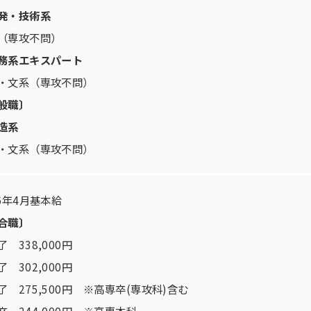
発・技術系
（専攻不問）
務系エキスパート
・文系（専攻不問）
般職〕
造系
・文系（専攻不問）
26年4月基本給
合職〕
 338,000円
 302,000円
了 275,500円 ※高専卒(専攻科)含む
卒 244,000円 ※高専本科