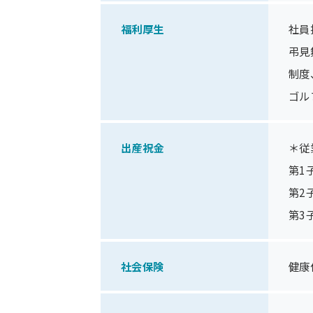
福利厚生
社員
弔見
制度
ゴル
出産祝金
＊従
第1
第2
第3
社会保険
健康