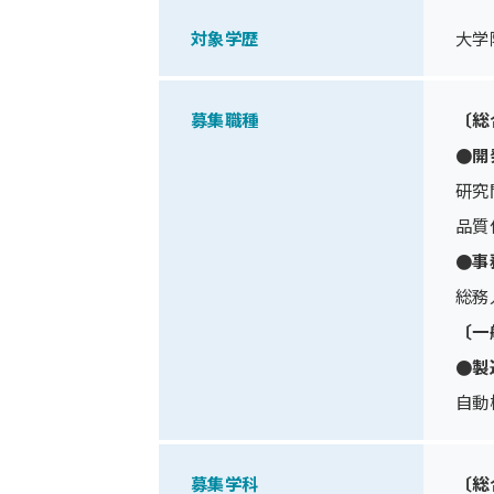
対象学歴
大学
募集職種
〔総
●開
研究
品質
●事
総務
〔一
●製
自動
募集学科
〔総