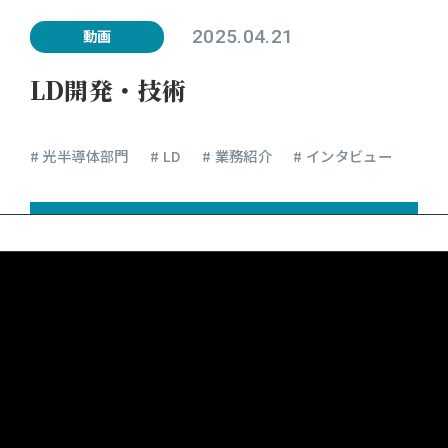
2025.04.21
動画
LD開発・技術
# 光半導体部門
# LD
# 業務紹介
# インタビュー