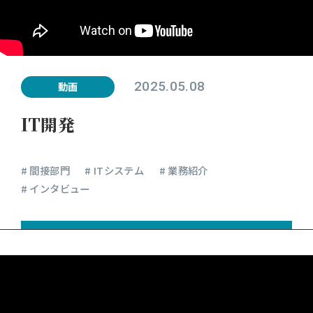
2025.05.08
動画
IT開発
# 間接部門
# ITシステム
# 業務紹介
# インタビュー