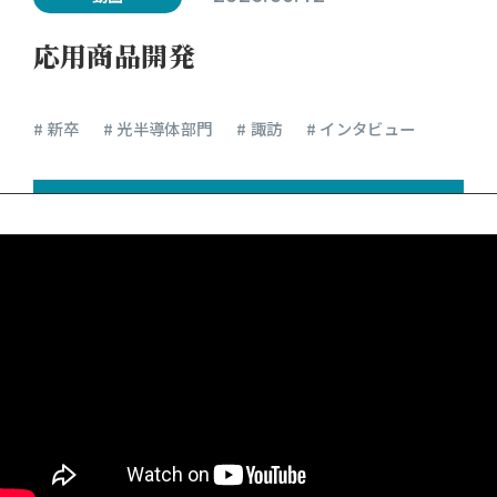
応用商品開発
# 新卒
# 光半導体部門
# 諏訪
# インタビュー