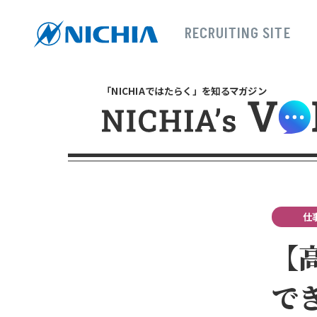
RECRUITING SITE
採用サイトTOP
新卒採用 TO
募集要項
説明
「NICHIAではたらく」を知るマガジン
MY PAGE / ENTRY
イン
コ
ス
高卒採用
EN
仕
【
で