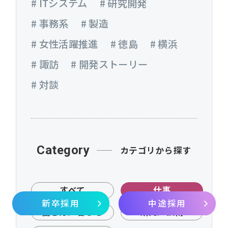
# ITシステム
# 研究開発
# 事務系
# 製造
# 女性活躍推進
# 徳島
# 横浜
# 諏訪
# 開発ストーリー
# 対談
Category
カテゴリから探す
すべて
仕事
新卒採用
中途採用
働き方／暮らし
研究／技術